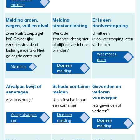
melding
Melding groen,
Melding
Er is een
wegen, vuil en afval
straatverlichting
rioolverstopping
Zwerfvuil? Stoeptegel
Werkt de
U wilt een
los? Gevaarlijke
straatverlichting niet
(riool)verstopping laten
verkeerssituatie of
of blijft de verlichting
verhelpen
loshangende tak? Niet
branden?
Wat moet u
geleegde container?
doen
Doe een
Meld het
melding
Afvalpas kwijt of
Schade container
Gevonden en
aanvragen
melden
verloren
voorwerpen
Afvalpas nodig?
U heeft schade aan
een container
Iets gevonden of
verloren?
Vraag afvalpas
Doe een
aan
melding
Doe een
melding