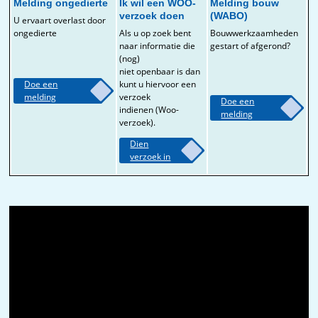
Melding ongedierte
Ik wil een WOO-
Melding bouw
verzoek doen
(WABO)
U ervaart overlast door
ongedierte
Als u op zoek bent
Bouwwerkzaamheden
naar informatie die
gestart of afgerond?
(nog)
niet openbaar is dan
Doe een
kunt u hiervoor een
melding
verzoek
Doe een
indienen (Woo-
melding
verzoek).
Dien
verzoek in