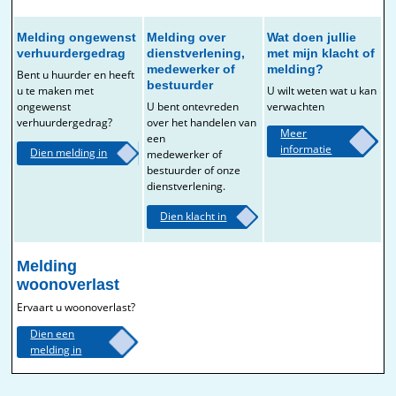
Melding ongewenst
Melding over
Wat doen jullie
verhuurdergedrag
dienstverlening,
met mijn klacht of
medewerker of
melding?
Bent u huurder en heeft
bestuurder
u te maken met
U wilt weten wat u kan
ongewenst
U bent ontevreden
verwachten
verhuurdergedrag?
over het handelen van
Meer
een
informatie
Dien melding in
medewerker of
bestuurder of onze
dienstverlening.
Dien klacht in
Melding
woonoverlast
Ervaart u woonoverlast?
Dien een
melding in