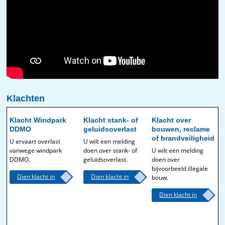
Klachten
Klacht Windpark
Klacht stank- of
Klacht over
DDMO
geluidsoverlast
bouwen, reclame
of brandveiligheid
U ervaart overlast
U wilt een melding
vanwege windpark
doen over stank- of
U wilt een melding
DDMO.
geluidsoverlast.
doen over
bijvoorbeeld illegale
Dien klacht in
Dien klacht in
bouw.
Dien klacht in