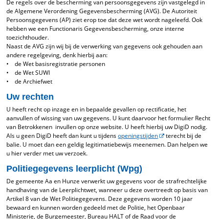
De regels over de bescherming van persoonsgegevens zijn vastgelegd in
de Algemene Verordening Gegevensbescherming (AVG). De Autoriteit
Persoonsgegevens (AP) ziet erop toe dat deze wet wordt nageleefd. Ook
hebben we een Functionaris Gegevensbescherming, onze interne
toezichthouder.
Naast de AVG zijn wij bij de verwerking van gegevens ook gehouden aan
andere regelgeving, denk hierbij aan:
• de Wet basisregistratie personen
• de Wet SUWI
• de Archiefwet
Uw rechten
U heeft recht op inzage en in bepaalde gevallen op rectificatie, het
aanvullen of wissing van uw gegevens. U kunt daarvoor het formulier Recht
van Betrokkenen invullen op onze website. U heeft hierbij uw DigiD nodig.
Als u geen DigiD heeft dan kunt u tijdens
openingstijden
terecht bij de
balie. U moet dan een geldig legitimatiebewijs meenemen. Dan helpen we
u hier verder met uw verzoek.
Politiegegevens leerplicht (Wpg)
De gemeente Aa en Hunze verwerkt uw gegevens voor de strafrechtelijke
handhaving van de Leerplichtwet, wanneer u deze overtreedt op basis van
Artikel 8 van de Wet Politiegegevens. Deze gegevens worden 10 jaar
bewaard en kunnen worden gedeeld met de Politie, het Openbaar
Ministerie, de Burgemeester, Bureau HALT of de Raad voor de