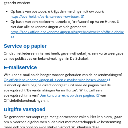
gezocht worden:
Op basis van postcode, u krijgt dan meldingen uit uw buurt:
https://overheid.nl/berichten-over-uw-buurt
Op basis van een zoekterm, u zoekt bij ‘trefwoord’ op Aa en Hunze. U
ziet dan alle bekendmakingen van de gemeente.
https://zoek.officielebekendmakingen.nl/uitgebreidzoeken/officielebeke
Service op papier
Omdat niet iedereen internet heeft, geven wij wekelijks een korte weergave
van de publicaties en bekendmakingen in De Schakel.
E-mailservice
Wilt u per e-mail op de hoogte worden gehouden van de bekendmakingen?
Op officiëlebekendmakingen.nl is een e-mailservice beschikbaar.
U wordt op deze pagina direct doorgestuurd naar de pagina met de
zoekopdracht 'Bekendmakingen Aa en Hunze'. Wilt u zelf een
zoekopdracht maken?
Dan kunt u terecht op deze pagina.
van
OfficieleBekendmakingen.nl.
Uitgifte vastgoed
De gemeente verkoopt regelmatig onroerende zaken. Het kan hierbij gaan
om bijvoorbeeld gebouwen al dan niet met maatschappelijke bestemming
maar ook om onbebouwde stukken grond. Wij plaatsen deze