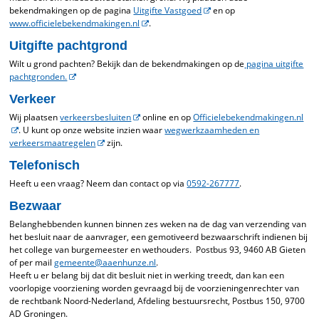
bekendmakingen op de pagina
Uitgifte Vastgoed
en op
www.officielebekendmakingen.nl
.
Uitgifte pachtgrond
Wilt u grond pachten? Bekijk dan de bekendmakingen op de
pagina uitgifte
pachtgronden.
Verkeer
Wij plaatsen
verkeersbesluiten
online en op
Officielebekendmakingen.nl
. U kunt op onze website inzien waar
wegwerkzaamheden en
verkeersmaatregelen
zijn.
Telefonisch
Heeft u een vraag? Neem dan contact op via
0592-267777
.
Bezwaar
Belanghebbenden kunnen binnen zes weken na de dag van verzending van
het besluit naar de aanvrager, een gemotiveerd bezwaarschrift indienen bij
het college van burgemeester en wethouders. Postbus 93, 9460 AB Gieten
of per mail
gemeente@aaenhunze.nl
.
Heeft u er belang bij dat dit besluit niet in werking treedt, dan kan een
voorlopige voorziening worden gevraagd bij de voorzieningenrechter van
de rechtbank Noord-Nederland, Afdeling bestuursrecht, Postbus 150, 9700
AD Groningen.