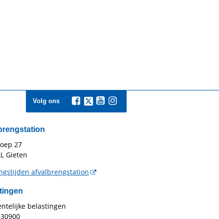
Volg ons
brengstation
toep 27
L Gieten
gstijden afvalbrengstation
tingen
telijke belastingen
230900