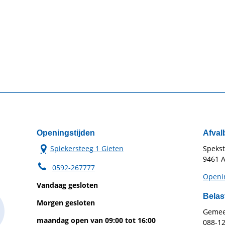
Openingstijden
Afval
Spiekersteeg 1 Gieten
Speks
9461 A
0592-267777
Openin
Vandaag gesloten
Belas
Morgen gesloten
Gemeen
maandag open van 09:00 tot 16:00
088-1