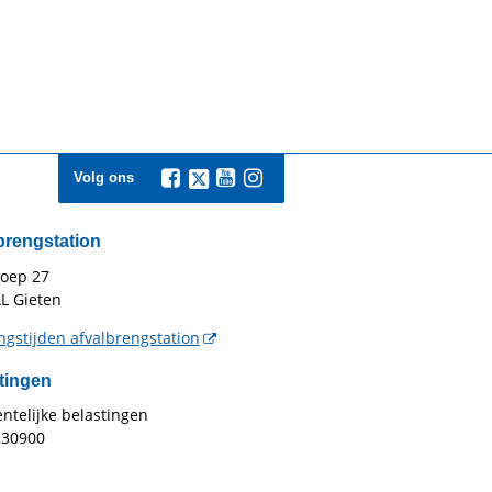
Volg ons
brengstation
toep 27
L Gieten
gstijden afvalbrengstation
tingen
telijke belastingen
230900