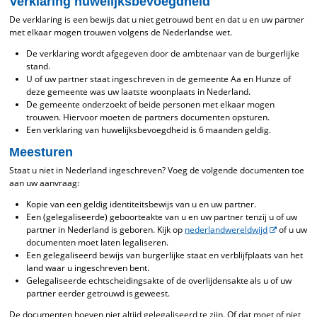
Verklaring huwelijksbevoegdheid
De verklaring is een bewijs dat u niet getrouwd bent en dat u en uw partner
met elkaar mogen trouwen volgens de Nederlandse wet.
De verklaring wordt afgegeven door de ambtenaar van de burgerlijke
stand.
U of uw partner staat ingeschreven in de gemeente Aa en Hunze of
deze gemeente was uw laatste woonplaats in Nederland.
De gemeente onderzoekt of beide personen met elkaar mogen
trouwen. Hiervoor moeten de partners documenten opsturen.
Een verklaring van huwelijksbevoegdheid is 6 maanden geldig.
Meesturen
Staat u niet in Nederland ingeschreven? Voeg de volgende documenten toe
aan uw aanvraag:
Kopie van een geldig identiteitsbewijs van u en uw partner.
Een (gelegaliseerde) geboorteakte van u en uw partner tenzij u of uw
partner in Nederland is geboren. Kijk op
nederlandwereldwijd
of u uw
documenten moet laten legaliseren.
Een gelegaliseerd bewijs van burgerlijke staat en verblijfplaats van het
land waar u ingeschreven bent.
Gelegaliseerde echtscheidingsakte of de overlijdensakte als u of uw
partner eerder getrouwd is geweest.
De documenten hoeven niet altijd gelegaliseerd te zijn. Of dat moet of niet