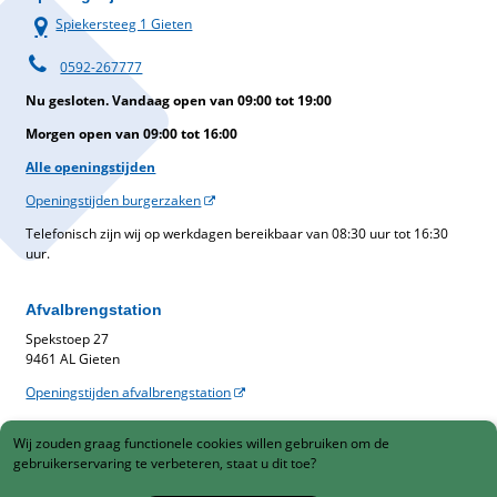
Spiekersteeg 1 Gieten
0592-267777
Nu gesloten. Vandaag open van 09:00 tot 19:00
Morgen open van 09:00 tot 16:00
Alle openingstijden
Openingstijden burgerzaken
Telefonisch zijn wij op werkdagen bereikbaar van 08:30 uur tot 16:30
uur.
Afvalbrengstation
Spekstoep 27
9461 AL Gieten
Openingstijden afvalbrengstation
Belastingen
Wij zouden graag functionele cookies willen gebruiken om de
Gemeentelijke belastingen
gebruikerservaring te verbeteren, staat u dit toe?
088-1230900