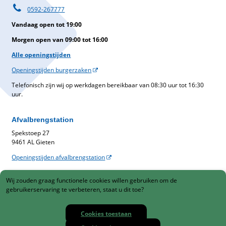
0592-267777
Vandaag open tot 19:00
Morgen open van 09:00 tot 16:00
Alle openingstijden
Openingstijden burgerzaken
Telefonisch zijn wij op werkdagen bereikbaar van 08:30 uur tot 16:30
uur.
Afvalbrengstation
Spekstoep 27
9461 AL Gieten
Openingstijden afvalbrengstation
Belastingen
Wij zouden graag functionele cookies willen gebruiken om de
Gemeentelijke belastingen
gebruikerservaring te verbeteren, staat u dit toe?
088-1230900
Cookies toestaan