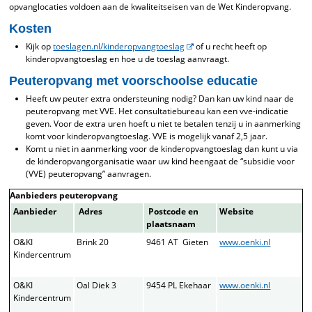
opvanglocaties voldoen aan de kwaliteitseisen van de Wet Kinderopvang.
Kosten
Kijk op
toeslagen.nl/kinderopvangtoeslag
of u recht heeft op
kinderopvangtoeslag en hoe u de toeslag aanvraagt.
Peuteropvang met voorschoolse educatie
Heeft uw peuter extra ondersteuning nodig? Dan kan uw kind naar de
peuteropvang met VVE. Het consultatiebureau kan een vve-indicatie
geven. Voor de extra uren hoeft u niet te betalen tenzij u in aanmerking
komt voor kinderopvangtoeslag. VVE is mogelijk vanaf 2,5 jaar.
Komt u niet in aanmerking voor de kinderopvangtoeslag dan kunt u via
de kinderopvangorganisatie waar uw kind heengaat de “subsidie voor
(VVE) peuteropvang” aanvragen.
Aanbieders peuteropvang
Aanbieder
Adres
Postcode en
Website
plaatsnaam
O&KI
Brink 20
9461 AT Gieten
www.oenki.nl
Kindercentrum
O&KI
Oal Diek 3
9454 PL Ekehaar
www.oenki.nl
Kindercentrum