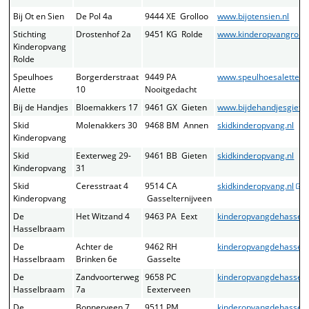
Bij Ot en Sien
De Pol 4a
9444 XE Grolloo
www.bijotensien.nl
Stichting
Drostenhof 2a
9451 KG Rolde
www.kinderopvangrolde
Kinderopvang
Rolde
Speulhoes
Borgerderstraat
9449 PA
www.speulhoesalette.nl
Alette
10
Nooitgedacht
Bij de Handjes
Bloemakkers 17
9461 GX Gieten
www.bijdehandjesgieten
Skid
Molenakkers 30
9468 BM Annen
skidkinderopvang.nl
Kinderopvang
Skid
Eexterweg 29-
9461 BB Gieten
skidkinderopvang.nl
Kinderopvang
31
Skid
Ceresstraat 4
9514 CA
skidkinderopvang.nl
Kinderopvang
Gasselternijveen
De
Het Witzand 4
9463 PA Eext
kinderopvangdehasselb
Hasselbraam
De
Achter de
9462 RH
kinderopvangdehasselb
Hasselbraam
Brinken 6e
Gasselte
De
Zandvoorterweg
9658 PC
kinderopvangdehasselb
Hasselbraam
7a
Eexterveen
De
Bonnerveen 7
9511 PM
kinderopvangdehasselb