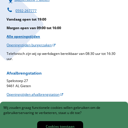
0592-267777
Vandaag open tot 19:00
Morgen open van 09:00 tot 16:00
Alle openingstijden
Openingstijden burgerzaken
Telefonisch zijn wij op werkdagen bereikbaar van 08:30 uur tot 16:30
uur.
Afvalbrengstation
Spekstoep 27
9461 AL Gieten
Openingstijden afvalbrengstation
Belastingen
Wij zouden graag functionele cookies willen gebruiken om de
Gemeentelijke belastingen
gebruikerservaring te verbeteren, staat u dit toe?
088-1230900
Cookies toestaan