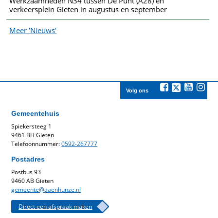
Werkzaamheden N34 tussen De Punt (A28) en
verkeersplein Gieten in augustus en september
Meer 'Nieuws'
Volg ons
Gemeentehuis
Spiekersteeg 1
9461 BH Gieten
Telefoonnummer:
0592-267777
Postadres
Postbus 93
9460 AB Gieten
gemeente@aaenhunze.nl
Direct een afspraak maken