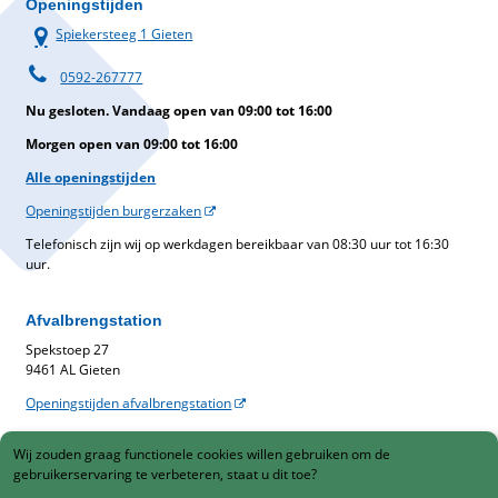
Openingstijden
Spiekersteeg 1 Gieten
0592-267777
Nu gesloten. Vandaag open van 09:00 tot 16:00
Morgen open van 09:00 tot 16:00
Alle openingstijden
Openingstijden burgerzaken
Telefonisch zijn wij op werkdagen bereikbaar van 08:30 uur tot 16:30
uur.
Afvalbrengstation
Spekstoep 27
9461 AL Gieten
Openingstijden afvalbrengstation
Belastingen
Wij zouden graag functionele cookies willen gebruiken om de
Gemeentelijke belastingen
gebruikerservaring te verbeteren, staat u dit toe?
088-1230900