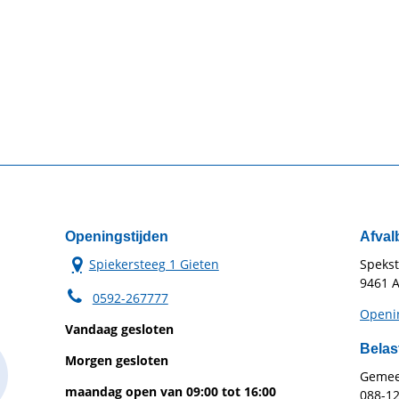
Openingstijden
Afval
Spiekersteeg 1 Gieten
Speks
9461 A
0592-267777
Openin
Vandaag gesloten
Belas
Morgen gesloten
Gemeen
maandag open van 09:00 tot 16:00
088-1