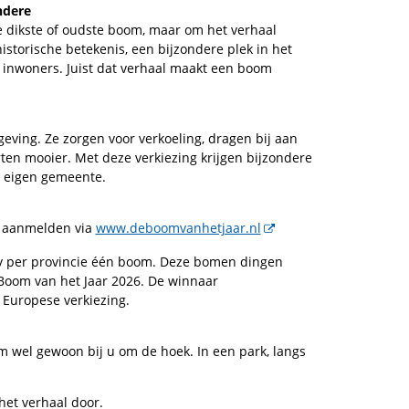
ndere
de dikste of oudste boom, maar om het verhaal
storische betekenis, een bijzondere plek in het
r inwoners. Juist dat verhaal maakt een boom
eving. Ze zorgen voor verkoeling, dragen bij aan
ten mooier. Met deze verkiezing krijgen bijzondere
e eigen gemeente.
m aanmelden via
www.deboomvanhetjaar.nl
y per provincie één boom. Deze bomen dingen
 Boom van het Jaar 2026. De winnaar
 Europese verkiezing.
m wel gewoon bij u om de hoek. In een park, langs
het verhaal door.